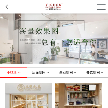
品质服务
在建工程
免费报价
关于意辰
小吃店
店面空间
商业空间
餐饮空间
全部
全部
全部
全部
珠宝店
烤肉店
门头
展厅
美容/美甲店
童装店
中餐厅
商场
早教机构
婚纱店
摄影店
西餐厅
小吃店
水果店
健身房
料理店
茶饮店
理发店
便利店
快餐厅
甜品店
母婴店
游泳馆
咖啡店
办公室
幼儿园
火锅店
鞋店
培训学校
服装店
茶餐厅
花店
主题餐厅
眼镜店
其他
面包店
其他