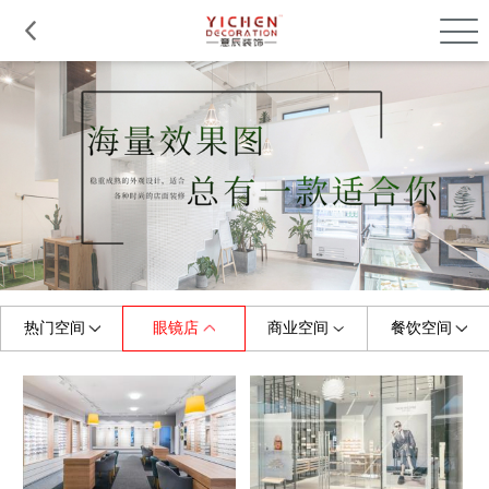
品质服务
在建工程
免费报价
关于意辰
热门空间
眼镜店
商业空间
餐饮空间
全部
全部
全部
全部
珠宝店
烤肉店
门头
展厅
美容/美甲店
童装店
中餐厅
商场
早教机构
婚纱店
摄影店
西餐厅
小吃店
水果店
健身房
料理店
茶饮店
理发店
便利店
快餐厅
甜品店
母婴店
游泳馆
咖啡店
办公室
幼儿园
火锅店
鞋店
培训学校
服装店
茶餐厅
花店
主题餐厅
眼镜店
其他
面包店
其他