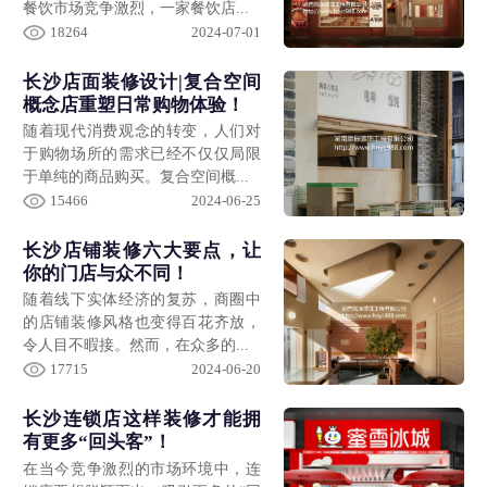
餐饮市场竞争激烈，一家餐饮店...
18264
2024-07-01
长沙店面装修设计|复合空间
概念店重塑日常购物体验！
随着现代消费观念的转变，人们对
于购物场所的需求已经不仅仅局限
于单纯的商品购买。复合空间概...
15466
2024-06-25
长沙店铺装修六大要点，让
你的门店与众不同！
随着线下实体经济的复苏，商圈中
的店铺装修风格也变得百花齐放，
令人目不暇接。然而，在众多的...
17715
2024-06-20
长沙连锁店这样装修才能拥
有更多“回头客”！
在当今竞争激烈的市场环境中，连