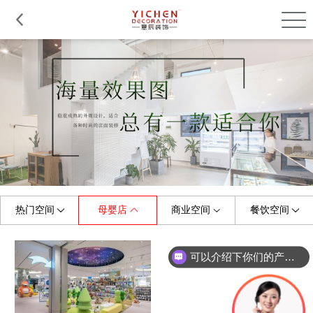
品质服务
在建工程
免费报价
关于意辰
热门空间
母婴店
商业空间
餐饮空间
全部
全部
全部
全部
珠宝店
烤肉店
门头
展厅
美容/美甲店
童装店
中餐厅
商场
早教机构
婚纱店
摄影店
西餐厅
可以介绍下你们的产品么？
小吃店
水果店
健身房
料理店
茶饮店
理发店
便利店
快餐厅
甜品店
母婴店
游泳馆
咖啡店
办公室
幼儿园
火锅店
鞋店
培训学校
服装店
茶餐厅
花店
主题餐厅
眼镜店
其他
面包店
其他