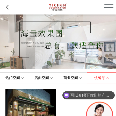
品质服务
在建工程
免费报价
关于意辰
热门空间
店面空间
商业空间
快餐厅
全部
全部
全部
全部
珠宝店
烤肉店
门头
展厅
美容/美甲店
童装店
中餐厅
商场
早教机构
婚纱店
摄影店
西餐厅
可以介绍下你们的产品么？
小吃店
水果店
健身房
料理店
茶饮店
理发店
便利店
快餐厅
甜品店
母婴店
游泳馆
咖啡店
办公室
幼儿园
火锅店
鞋店
培训学校
服装店
茶餐厅
花店
主题餐厅
眼镜店
其他
面包店
其他