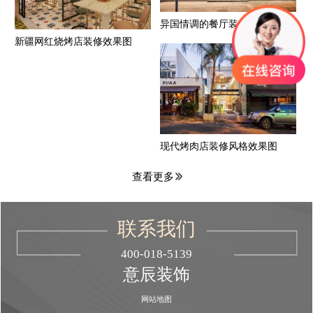
异国情调的餐厅装修图片
新疆网红烧烤店装修效果图
现代烤肉店装修风格效果图
查看更多
联系我们
400-018-5139
意辰装饰
网站地图