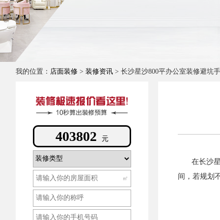
我的位置：
店面装修
>
装修资讯
> 长沙星沙800平办公室装修避坑
208844
元
在长沙星沙
间，若规划
㎡