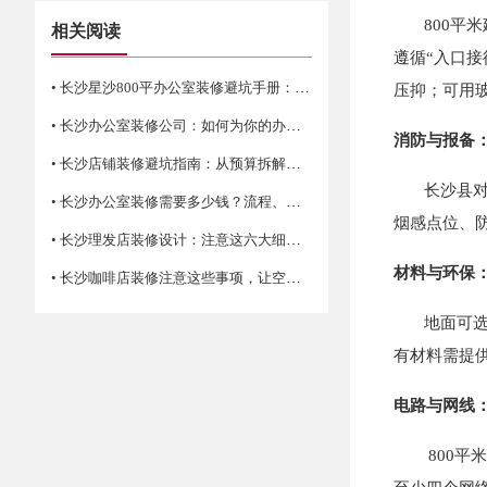
800平米
相关阅读
遵循“入口
• 长沙星沙800平办公室装修避坑手册：合规、实用、前瞻
压抑；可用
• 长沙办公室装修公司：如何为你的办公空间找到合适的选择
消防与报备
• 长沙店铺装修避坑指南：从预算拆解到验收细节
长沙县对小
• 长沙办公室装修需要多少钱？流程、材料、风格及注意事项详解
烟感点位、
• 长沙理发店装修设计：注意这六大细节让生意更红火！
材料与环保
• 长沙咖啡店装修注意这些事项，让空间更有新鲜感与活力！
地面可选石
有材料需提
电路与网线
800平米