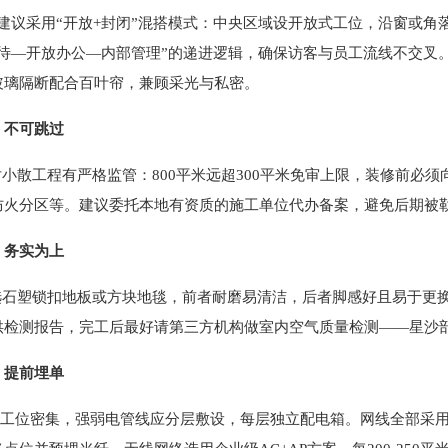
建议采用“开放+封闭”混搭模式：中央区域设开放式工位，沿窗或角
接待—开放办公—内部管理”的递进逻辑，确保访客与员工流线不交叉。
玻璃隔断配合百叶帘，兼顾采光与私密。
：不可跳过
散工程有严格监管：800平米远超300平米免审上限，装修前必须
防火分区等。建议委托本地有资质的施工单位代办备案，避免后期被
：务实为上
塑锁扣地板或方块地毯，前者耐磨易清洁，后者脚感好且易于更换
供检测报告，完工后最好请第三方机构做室内空气质量检测——星沙
：提前埋单
工位密集，强弱电管线应分层敷设，每层独立配电箱。网线全部采用