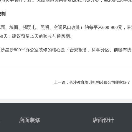
点位并预埋光纤。无线网络选用企业级AC+AP方案，每200-250平
控制
墙面、强弱电、照明、空调风口改造）约每平米600-900元，带独立
-60天，建议预留15天的验收与通风期。
星沙800平办公室装修的核心是：合规报备、科学分区、前瞻布线
上一篇：长沙教育培训机构装修公司哪家好？
店面装修
店面设计