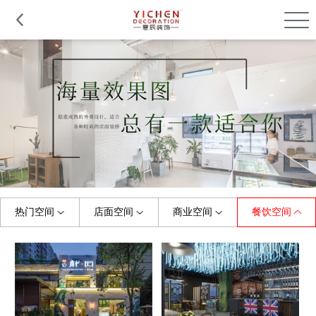
品质服务
在建工程
免费报价
关于意辰
热门空间
店面空间
商业空间
餐饮空间
全部
全部
全部
全部
珠宝店
烤肉店
门头
展厅
美容/美甲店
童装店
中餐厅
商场
早教机构
婚纱店
摄影店
西餐厅
小吃店
水果店
健身房
料理店
茶饮店
理发店
便利店
快餐厅
甜品店
母婴店
游泳馆
咖啡店
办公室
幼儿园
火锅店
鞋店
培训学校
服装店
茶餐厅
花店
主题餐厅
眼镜店
其他
面包店
其他