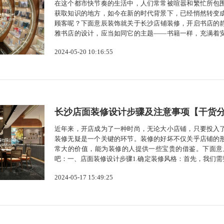
在这个都市快节奏的生活中，人们常常被喧嚣和繁忙所包
获取知识的地方，如今在新的时代背景下，已经悄然转变
顾客呢？下面意辰装饰就关于长沙店铺装修，开启书店的
雅书店的设计，应当如同它的主题——书籍一样，充满着
古的元素，打造出一个既现代又优雅的书店空间。二、空
2024-05-20 10:16:55
有致，既要有足够的空间供顾客挑选书籍，又...
长沙店面装修设计步骤及注意事项【干货
近年来，开店成为了一种时尚，无论大小店铺，只要投入
装修无疑是一个关键的环节。装修的好坏不仅关乎店铺的
常大的价值，能为装修的人提供一些宝贵的借鉴。下面意
吧：一、店面装修设计步骤1.确定装修风格：首先，我们
尚、简约、复古、温馨等都是比较受欢迎的风格。2.测量
2024-05-17 15:49:25
便于设计图纸的绘制。3.寻找合适的...