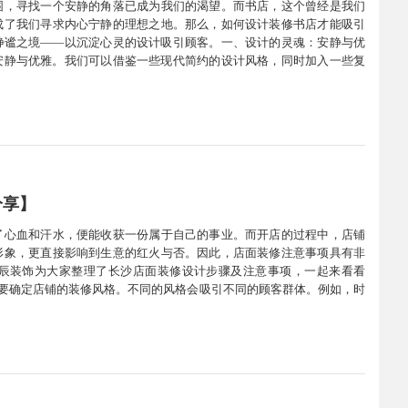
围，寻找一个安静的角落已成为我们的渴望。而书店，这个曾经是我们
成了我们寻求内心宁静的理想之地。那么，如何设计装修书店才能吸引
静谧之境——以沉淀心灵的设计吸引顾客。一、设计的灵魂：安静与优
安静与优雅。我们可以借鉴一些现代简约的设计风格，同时加入一些复
间的布局首先，书店的空间布局应当合理且舒适。书架的摆放应当错落
分享】
了心血和汗水，便能收获一份属于自己的事业。而开店的过程中，店铺
形象，更直接影响到生意的红火与否。因此，店面装修注意事项具有非
辰装饰为大家整理了长沙店面装修设计步骤及注意事项，一起来看看
需要确定店铺的装修风格。不同的风格会吸引不同的顾客群体。例如，时
店面尺寸：在确定了装修风格之后，我们需要对店面的尺寸进行测量，以