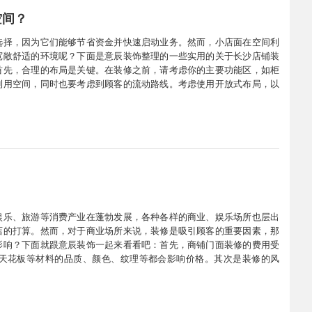
空间？
选择，因为它们能够节省资金并快速启动业务。然而，小店面在空间利
宽敞舒适的环境呢？下面是意辰装饰整理的一些实用的关于长沙店铺装
首先，合理的布局是关键。在装修之前，请考虑你的主要功能区，如柜
利用空间，同时也要考虑到顾客的流动路线。考虑使用开放式布局，以
免给人留下狭小的印象。二、选择合适的家具选择合适的家具对于小店
娱乐、旅游等消费产业在蓬勃发展，各种各样的商业、娱乐场所也层出
店的打算。然而，对于商业场所来说，装修是吸引顾客的重要因素，那
影响？下面就跟意辰装饰一起来看看吧：首先，商铺门面装修的费用受
天花板等材料的品质、颜色、纹理等都会影响价格。其次是装修的风
的水平，专业的施工队能够保证装修的质量和进度，相应的费用也会更