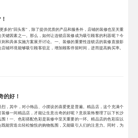
”！
更多的“回头客”，除了提供优质的产品和服务外，店铺的装修也至关重
的关键因素之一。那么，如何让连锁店装修成为吸引顾客的利器呢？今
原则和具体实施方案展开讨论。一、装修的重要性连锁店的装修直接影
的店铺环境能够吸引顾客驻足，增加顾客停留时间，进而提高购买率。
带来更多的回头客。二、设计原则1.统一性：连锁店的装修应遵循品牌
奇的好！
强烈，其中，对小饰品、小摆设的喜爱更是普遍。精品店，这个充满个
何装修一间精品店，才能让生意出奇的好呢？意辰装饰整理了以下长沙
氛围！一、色彩搭配色彩是装修中至关重要的一环。精品店的色彩应以
色既能营造出轻松愉悦的购物氛围，又能吸引人们的注意力。同时，为
鲜艳的饰品，如彩珠串成的链子、闪亮的小挂饰等。二、空间布局空间