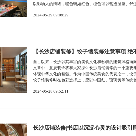
以影响人的情绪，暖色调如红色、橙色可以营造温馨、舒
烤店的装修中，可以选择一些暖色调为主，同时搭配一些
2024-05-29 09:09:29
氛围的关键因素之一。合适的灯光设计可以营...
【长沙店铺装修】饺子馆装修注意事项 绝
自古以来，长沙以其丰富的美食文化和独特的建筑风格而
文章中，意辰装饰将和大家探讨长沙店铺装修的一个重要
体现中华文化的精髓。作为中国传统美食的代表之一，饺
饺子馆装修时在色彩选择上，应以中国红、琉璃黄等传统
用的材料，确保装修质量。其次，饺子馆的装修设计应注
2024-05-28 09:52:11
顾客的需求和习惯。在空间布局上，应合理规...
长沙店铺装修|书店以沉淀心灵的设计吸引