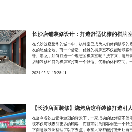
长沙店铺装修设计：打造舒适优雅的棋牌
在长沙这座繁华的城市中，棋牌室已成为人们休闲娱乐的
友的绝佳之地。而一个舒适、优雅的棋牌室不仅能给顾客
珠。那么，如何打造一个理想的棋牌室呢？接下来，意辰
店铺装修如何为棋牌室打造一个舒适、优雅的休闲空间。
个宽敞、舒适的氛围，我们应合理规划空间，确保各区域
2024-05-31 15:28:41
此外，应设置一定的私密空间，供顾客在紧张...
【长沙店面装修】烧烤店这样装修打造引
在当今餐饮业竞争激烈的背景下，一家成功的烧烤店不仅
境不仅可以吸引更多的顾客，而且可以为顾客创造一个舒
下面意辰装饰整理了以下五点，希望大家都能打造出让自