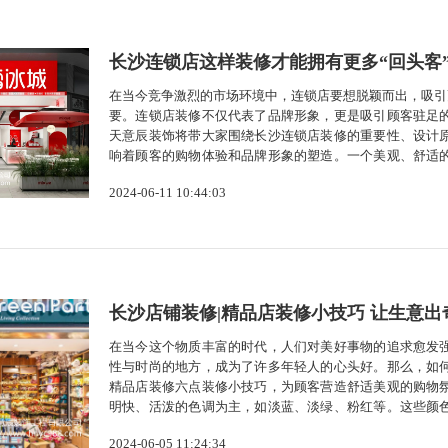
长沙连锁店这样装修才能拥有更多“回头客
在当今竞争激烈的市场环境中，连锁店要想脱颖而出，吸引
要。连锁店装修不仅代表了品牌形象，更是吸引顾客驻足
天意辰装饰将带大家围绕长沙连锁店装修的重要性、设计
响着顾客的购物体验和品牌形象的塑造。一个美观、舒适
同时，良好的装修还能提升品牌知名度和美誉度，为连锁店
2024-06-11 10:44:03
形象的整体风格，确保各门店之间的...
长沙店铺装修|精品店装修小技巧 让生意出
在当今这个物质丰富的时代，人们对美好事物的追求愈发
性与时尚的地方，成为了许多年轻人的心头好。那么，如
精品店装修六点装修小技巧，为顾客营造舒适美观的购物
明快、活泼的色调为主，如淡蓝、淡绿、粉红等。这些颜
了更好地突出精品店的特色，还可以在店内摆放一些色彩
2024-06-05 11:24:34
布局是装修的关键，合理的布局能让顾客在店...