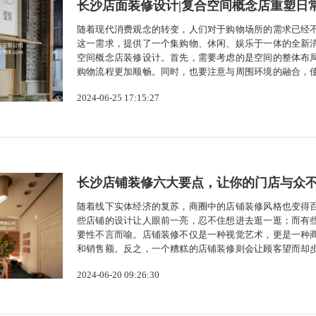
长沙店面装修设计|复合空间概念店重塑日
随着现代消费观念的转变，人们对于购物场所的需求已经
这一需求，提供了一个集购物、休闲、娱乐于一体的全新
空间概念店装修设计。首先，需要考虑的是空间的整体布
购物流程更加顺畅。同时，也要注意与周围环境的融合，
考虑时间因素。一般来说，购物场所的装修设计要以不打
2024-06-25 17:15:27
妙的设计，如利用灯光、音乐等手段，营造出...
长沙店铺装修六大要点，让你的门店与众
随着线下实体经济的复苏，商圈中的店铺装修风格也变得
些店铺的设计让人眼前一亮，忍不住想进去逛一逛；而有
要性不言而喻。店铺装修不仅是一种视觉艺术，更是一种
和销售额。反之，一个糟糕的店铺装修则会让顾客望而却
装修有哪些要点呢？一、风格定位店铺装修首先要明确自
2024-06-20 09:26:30
旧？不同的风格定位将决定装修的材质、色彩、...