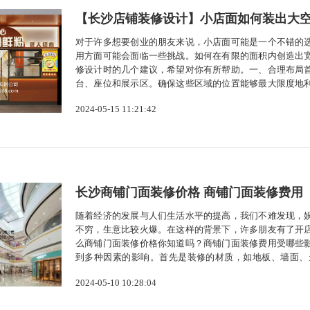
【长沙店铺装修设计】小店面如何装出大
对于许多想要创业的朋友来说，小店面可能是一个不错的
用方面可能会面临一些挑战。如何在有限的面积内创造出
修设计时的几个建议，希望对你有所帮助。一、合理布局
台、座位和展示区。确保这些区域的位置能够最大限度地
使空间看起来更大。避免过于拥挤或杂乱无章的布局，以
2024-05-15 11:21:42
面来说非常重要。首先，选择轻便且易于移动...
长沙商铺门面装修价格 商铺门面装修费用
随着经济的发展与人们生活水平的提高，我们不难发现，
不穷，生意比较火爆。在这样的背景下，许多朋友有了开
么商铺门面装修价格你知道吗？商铺门面装修费用受哪些
到多种因素的影响。首先是装修的材质，如地板、墙面、
格，不同的风格所需要的装修费用也不同。再次是施工队
2024-05-10 10:28:04
高。此外，店铺的大小、地理位置、装修的复杂...