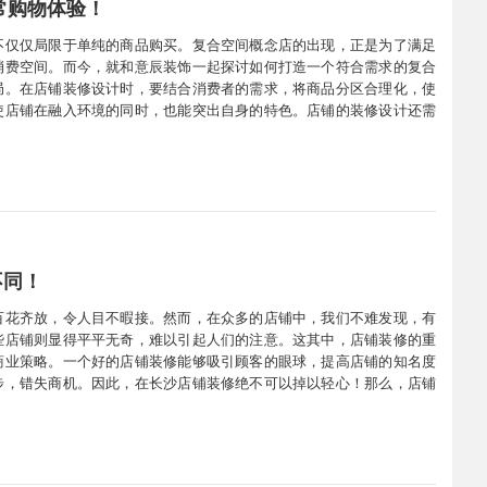
常购物体验！
不仅仅局限于单纯的商品购买。复合空间概念店的出现，正是为了满足
消费空间。而今，就和意辰装饰一起探讨如何打造一个符合需求的复合
局。在店铺装修设计时，要结合消费者的需求，将商品分区合理化，使
使店铺在融入环境的同时，也能突出自身的特色。店铺的装修设计还需
扰到居民的休息为前提。然而，在复合空间概念店中，我们可以通过巧
不同！
百花齐放，令人目不暇接。然而，在众多的店铺中，我们不难发现，有
些店铺则显得平平无奇，难以引起人们的注意。这其中，店铺装修的重
商业策略。一个好的店铺装修能够吸引顾客的眼球，提高店铺的知名度
步，错失商机。因此，在长沙店铺装修绝不可以掉以轻心！那么，店铺
己的风格定位。是走高端路线还是亲民路线？是时尚潮流还是复古怀