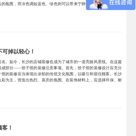
适的氛围，而冷色调如蓝色、绿色则可以带来宁静、放松的感觉。在烧
冷色调，以营造出一种轻松愉快的用餐氛围。二、灯光设计灯光是营造
不可掉以轻心！
闻名。如今，长沙的店铺装修也成为了城市的一道亮丽风景线。在这篇
组成部分——饺子馆的装修注意事项。首先，饺子馆的装修设计应充分
子馆的装修应当体现出浓郁的传统文化氛围，以吸引和留住顾客。长沙
色彩为主，营造出热烈、喜庆的氛围。在装饰材料上，应选择环保、耐
重实用性。现代餐饮业强调顾客的用餐体验，因此装修设计应充分考虑
顾客！