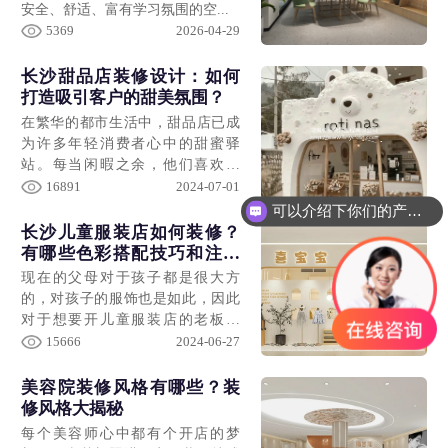
安全、舒适、富有学习氛围的空...
5369
2026-04-29
长沙甜品店装修设计：如何
打造吸引客户的甜美氛围？
在繁华的都市生活中，甜品店已成
为许多年轻消费者心中的甜蜜驿
站。每当闲暇之余，他们喜欢与
朋...
16891
2024-07-01
可以介绍下你们的产品么？
长沙儿童服装店如何装修？
有哪些色彩搭配技巧和注意
事项？
现在的父母对于孩子都是很大方
的，对孩子的服饰也是如此，因此
对于想要开儿童服装店的老板老
说...
15666
2024-06-27
美容院装修风格有哪些？装
修风格大揭秘
每个美容师心中都有个开店的梦