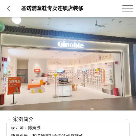
品质服务
在建工程
免费报价
关于意辰
基诺浦童鞋专卖连锁店装修
案例简介
设计师：陈娇波