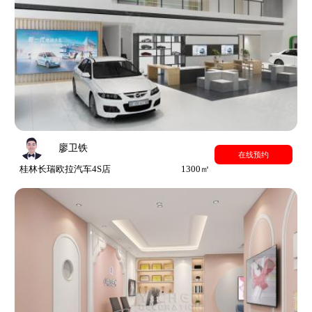
廖卫铁
在线预约
桂林长瑞欧拉汽车4S店
1300㎡