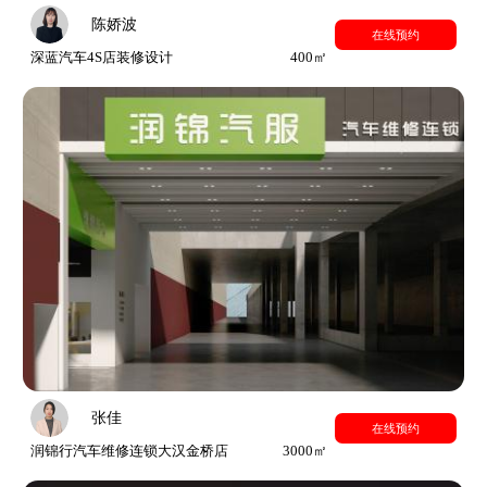
陈娇波
在线预约
深蓝汽车4S店装修设计
400㎡
张佳
在线预约
润锦行汽车维修连锁大汉金桥店
3000㎡