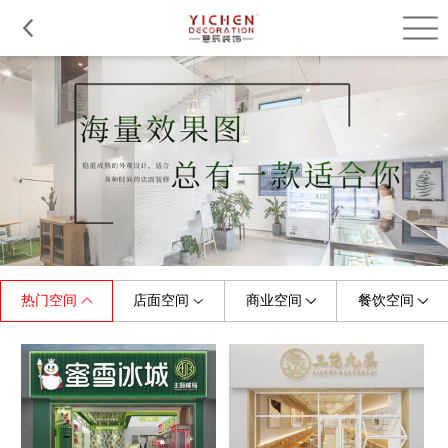
品质服务
在建工程
免费报价
关于意辰
热门空间
店面空间
商业空间
餐饮空间
全部
全部
全部
全部
珠宝店
烤肉店
门头
展厅
美容/美甲店
童装店
中餐厅
商场
早教机构
婚纱店
摄影店
西餐厅
小吃店
水果店
健身房
料理店
茶饮店
理发店
便利店
快餐厅
甜品店
母婴店
游泳馆
咖啡店
办公室
幼儿园
火锅店
鞋店
培训学校
服装店
茶餐厅
花店
主题餐厅
眼镜店
其他
面包店
其他