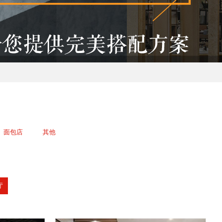
面包店
其他
厅