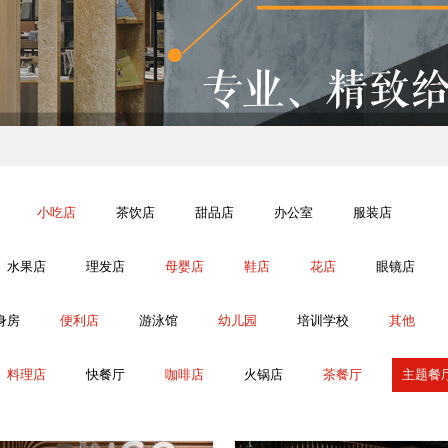
小吃店
茶饮店
甜品店
办公室
服装店
水果店
理发店
母婴店
鞋店
花店
眼镜店
身房
便利店
游泳馆
幼儿园
培训学校
其他
料理店
快餐厅
咖啡店
火锅店
茶餐厅
主题餐