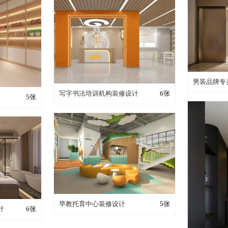
装修
男装品牌专
装修成这样要花多少钱？
写字书法培训机构装修设计
6张
少钱？
5张
装修成这样要花多少钱？
早教托育中心装修设计
5张
少钱？
计
6张