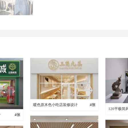
装修成这样要花多少钱？
暖色原木色小吃店装修设计
4张
装修
120平极
少钱？
计
4张