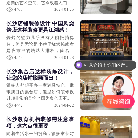
造美的艺术空间。它承载着人们...
4407
2024-04-25
长沙店铺装修设计|中国风烧
烤店这样装修更具江湖感！
烧烤的魅力几乎没有人能抵挡得
住，但是无论是小巷里烧烤摊或者
是夜市里的烧烤大排档，简易的
桌...
4544
2024-04-23
可以介绍下你们的产品么？
你们是怎么收费的呢？
长沙集合店这样装修设计，
让您的店铺脱颖而出！
很多人都想开办一家独具特色、琳
琅满目的集合店，但是如何装修设
计却非常的苦恼？因为集合店不...
4442
2024-04-22
长沙教育机构装修需注意事
项，这六点很重要！
随着生活水平的提高，很多家长对