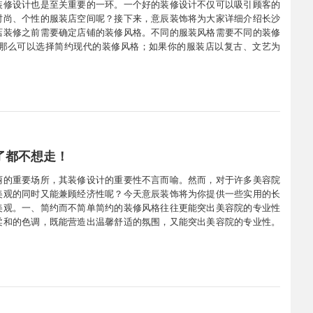
装修设计也是至关重要的一环。一个好的装修设计不仅可以吸引顾客的
时尚、个性的服装店空间呢？接下来，意辰装饰将为大家详细介绍长沙
店装修之前需要确定店铺的装修风格。不同的服装风格需要不同的装修
那么可以选择简约现代的装修风格；如果你的服装店以复古、文艺为
格要与店铺的服装风格相匹配，做到货店合一。二、色彩搭配色彩是服
了都不想走！
丽的重要场所，其装修设计的重要性不言而喻。然而，对于许多美容院
美观的同时又能兼顾经济性呢？今天意辰装饰将为你提供一些实用的长
美观。一、简约而不简单简约的装修风格往往更能突出美容院的专业性
柔和的色调，既能营造出温馨舒适的氛围，又能突出美容院的专业性。
理念，又能降低装修成本。二、合理利用空间美容院的店面空间通常较