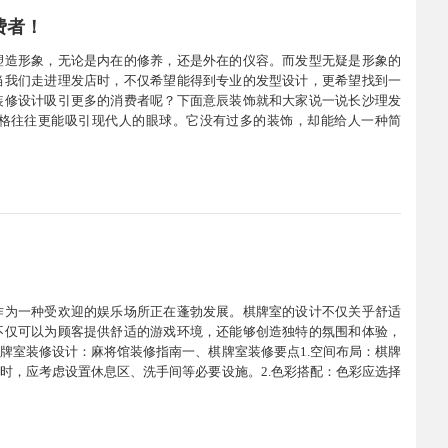
费者！
塑造形象，无论是内在的修养，还是外在的仪容。而发型无疑是形象的
当我们走进理发店时，不仅希望能得到专业的发型设计，更希望找到一
装修设计吸引更多的消费者呢？下面意辰装饰就和大家说一说长沙理发
格往往更能吸引现代人的眼球。它没有过多的装饰，却能给人一种简
更好地突出理发师的技艺和设备，给人一种专业的感觉。同时，简约的
作为一种受欢迎的娱乐场所正在蓬勃发展。棋牌室的设计不仅关乎舒适
不仅可以为顾客提供舒适的游戏环境，还能够创造独特的氛围和体验，
牌室装修设计：麻将馆装修指南一、棋牌室装修要点1.空间布局：棋牌
时，应考虑设置休息区、洗手间等必要设施。2.色彩搭配：色彩应选择
黄色等自然色调是不错的选择。3.光线设计：光线应充足且均匀，避免