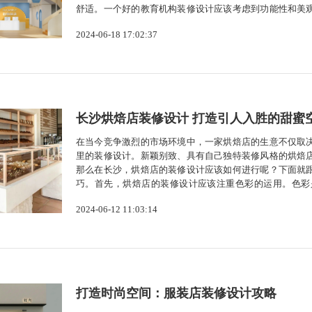
舒适。一个好的教育机构装修设计应该考虑到功能性和美
念，做到既实用又美观。下面长沙公装公司意辰装饰和大
2024-06-18 17:02:37
是装修设计的第一步，也是最重要的一步。教...
长沙烘焙店装修设计 打造引人入胜的甜蜜
在当今竞争激烈的市场环境中，一家烘焙店的生意不仅取
里的装修设计。新颖别致、具有自己独特装修风格的烘焙
那么在长沙，烘焙店的装修设计应该如何进行呢？下面就
巧。首先，烘焙店的装修设计应该注重色彩的运用。色彩
围，让顾客感到放松和愉悦。同时，冷色调和明亮的色彩
2024-06-12 11:03:14
铺的布局和空间设计也非常重要。一个宽敞、明...
打造时尚空间：服装店装修设计攻略