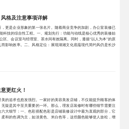
、风格及注意事项详解
所，更是企业形象的第一张名片。随着商业竞争的加剧，办公室装修已
智能科技的综合性工程。一、规划先行：功能与动线是核心优秀的装修始
公区、会议室与经理室、茶水间有效隔离。同时，遵循“以人为本”的原
乱而影响效率。二、风格定位：展现湖湘文化底蕴现代简约风仍是长沙
如，在接待区点缀湘绣装饰，或运用岳麓山、橘子洲的艺术挂画来提升
生意更红火！
对美的追求也愈发强烈。一家好的美容美发店铺，不仅能提升顾客的体
，无疑是其中至关重要的一环。那么，理发店装修时有哪些细节需要注
的六大细节：一、色彩搭配色彩是店铺装修设计中最为直观的部分，它
、柔和的色调为主，如淡黄色、米白色等，这些颜色能够使人放松，增
缀，以吸引顾客的注意力。二、灯光设计灯光是营造氛围的重要工具，