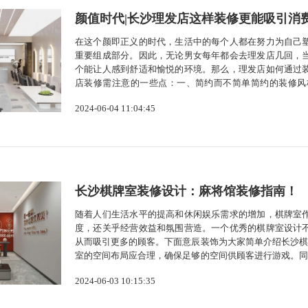
颜值时代|长沙理发店这样装修更能吸引消
在这个颜即正义的时代，生活中的每个人都在努力为自己
重要组成部分。因此，无论男女每年都会去理发店几回，
个能让人感到舒适和愉悦的环境。那么，理发店如何通过
店装修需注意的一些点：一、简约而不简单简约的装修风
洁、明快的感觉。对于理发店来说，简约的装修风格可以
2024-06-04 11:04:45
装修也更容易清洁和维护，给人一种卫生、安全...
长沙棋牌室装修设计：麻将馆装修指南！
随着人们生活水平的提高和休闲娱乐需求的增加，棋牌室
度，还关乎经营效益和氛围营造。一个优秀的棋牌室设计
从而吸引更多的顾客。下面意辰装饰为大家简单介绍长沙棋
室的空间布局应合理，确保足够的空间供顾客进行游戏。同
柔和、舒适的颜色，避免过于刺眼或压抑的颜色。绿色或淡
2024-06-03 10:15:35
刺眼或暗淡。同时，应考虑设置...