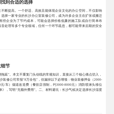
间找到合适的选择
在不断提高。一个舒适、高效且能体现企业文化的办公空间，不仅影响
，选择一家专业的长沙办公室装修公司，成为许多企业主在扩张或搬迁
有些企业为了节约成本，可能会选择价格低廉的施工队或自行简单布
隔音处理等多个专业领域，任何一个环节疏忽，都可能带来后期的安全
规划到施工落地，提供系统化的解决方案，避免返工和资源浪费。在长
收细节
期拖延”。本文不重复门头动线的常规知识，直接从三个核心痛点切入，
装修公司常报“8万全包”，但漏掉以下必增项：物业装修押金（2000-
00元/车）烟道改造费（餐饮店强制，约3000-8000元）消防喷淋头移位
项清单》，写明“无额外费用”。二、材料避坑：长沙气候决定选择长沙湿度
用防水乳胶漆或护墙板地面：慎用复合地板（受潮起拱...