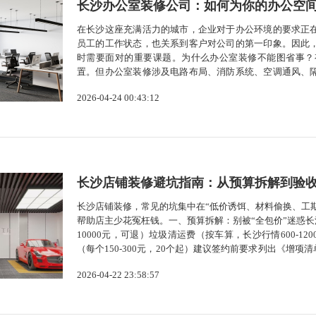
长沙办公室装修公司：如何为你的办公空
在长沙这座充满活力的城市，企业对于办公环境的要求正
员工的工作状态，也关系到客户对公司的第一印象。因此
时需要面对的重要课题。为什么办公室装修不能图省事？
置。但办公室装修涉及电路布局、消防系统、空调通风、
隐患或使用不便。专业的长沙办公室装修公司能够从设计
2026-04-24 00:43:12
沙选择装修公司时看什么？长沙的装修市场选择...
长沙店铺装修避坑指南：从预算拆解到验
长沙店铺装修，常见的坑集中在“低价诱饵、材料偷换、工
帮助店主少花冤枉钱。一、预算拆解：别被“全包价”迷惑长沙
10000元，可退）垃圾清运费（按车算，长沙行情600-12
（每个150-300元，20个起）建议签约前要求列出《增
高，店铺装修切记：墙面：禁用普通墙纸（一个月发霉），改
2026-04-22 23:58:57