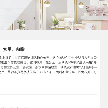
规、实用、前瞻
乎企业形象，更直接影响团队协作效率。这个面积介于中小型与大型办公
维度为你梳理要点。空间布局：先分区，后动线800平米建议采用“开
划分独立办公室、会议室、茶水间和储物室。动线设计遵循“入口接待—
叉。星沙不少写字楼层高在3.5米左右，隔断不宜过高，以免压抑；可
可跳过长沙县对小散工程有严格监管：800平米远超300平米免审上