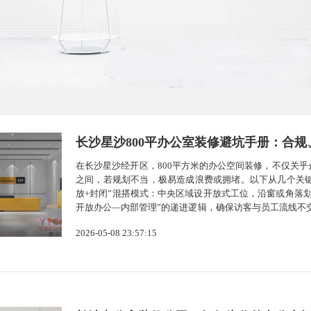
长沙星沙800平办公室装修避坑手册：合
在长沙星沙经开区，800平方米的办公空间装修，不仅关
之间，若规划不当，极易造成浪费或拥堵。以下从几个关键
放+封闭”混搭模式：中央区域设开放式工位，沿窗或角落
开放办公—内部管理”的递进逻辑，确保访客与员工流线不交
用玻璃隔断配合百叶帘，兼顾采光与私密。消防与报备：不
2026-05-08 23:57:15
限，装修前必须向住...