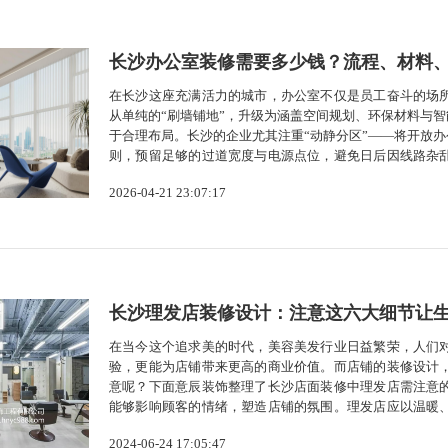
长沙办公室装修需要多少钱？流程、材料
在长沙这座充满活力的城市，办公室不仅是员工奋斗的场
从单纯的“刷墙铺地”，升级为涵盖空间规划、环保材料与
于合理布局。长沙的企业尤其注重“动静分区”——将开放办
则，预留足够的过道宽度与电源点位，避免日后因线路杂
写字楼的主流，但越来越多的企业开始融入本土元素。例
2026-04-21 23:07:17
文化格调。色彩上，采用“黑白灰...
长沙理发店装修设计：注意这六大细节让
在当今这个追求美的时代，美容美发行业日益繁荣，人们
验，更能为店铺带来更高的商业价值。而店铺的装修设计
意呢？下面意辰装饰整理了长沙店面装修中理发店需注意
能够影响顾客的情绪，塑造店铺的氛围。理发店应以温暖
加顾客的舒适感。同时，可以搭配一些鲜艳的色彩作为点
2024-06-24 17:05:47
合理的灯光设计能够让店铺充满温馨和活力。...