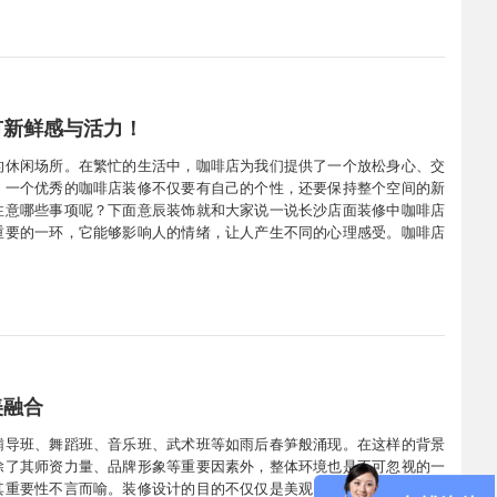
有新鲜感与活力！
的休闲场所。在繁忙的生活中，咖啡店为我们提供了一个放松身心、交
。一个优秀的咖啡店装修不仅要有自己的个性，还要保持整个空间的新
注意哪些事项呢？下面意辰装饰就和大家说一说长沙店面装修中咖啡店
重要的一环，它能够影响人的情绪，让人产生不同的心理感受。咖啡店
，色彩搭配也要与咖啡店的风格定位相符合，如简约风咖啡店可以选择
美融合
辅导班、舞蹈班、音乐班、武术班等如雨后春笋般涌现。在这样的背景
除了其师资力量、品牌形象等重要因素外，整体环境也是不可忽视的一
其重要性不言而喻。装修设计的目的不仅仅是美观，更重要的是实用和