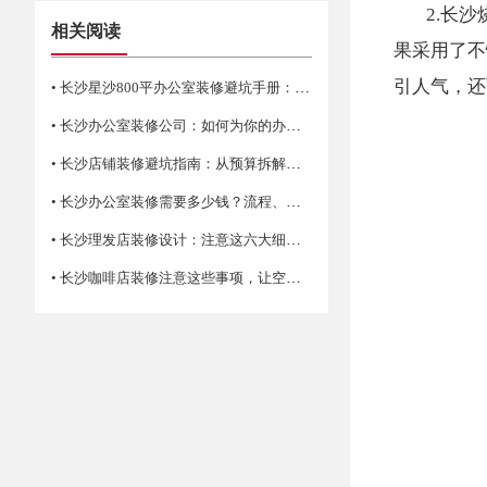
2.长
相关阅读
果采用了不
引人气，还
• 长沙星沙800平办公室装修避坑手册：合规、实用、前瞻
• 长沙办公室装修公司：如何为你的办公空间找到合适的选择
• 长沙店铺装修避坑指南：从预算拆解到验收细节
• 长沙办公室装修需要多少钱？流程、材料、风格及注意事项详解
• 长沙理发店装修设计：注意这六大细节让生意更红火！
• 长沙咖啡店装修注意这些事项，让空间更有新鲜感与活力！