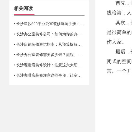
首先，
相关阅读
线暗淡，人
其次，
• 长沙星沙800平办公室装修避坑手册：合规、实用、前瞻
是很简单的
• 长沙办公室装修公司：如何为你的办公空间找到合适的选择
伤大家。
• 长沙店铺装修避坑指南：从预算拆解到验收细节
最后，
• 长沙办公室装修需要多少钱？流程、材料、风格及注意事项详解
闭式的空间
• 长沙理发店装修设计：注意这六大细节让生意更红火！
言。一个开
• 长沙咖啡店装修注意这些事项，让空间更有新鲜感与活力！