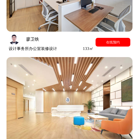
廖卫铁
在线预约
设计事务所办公室装修设计
133㎡