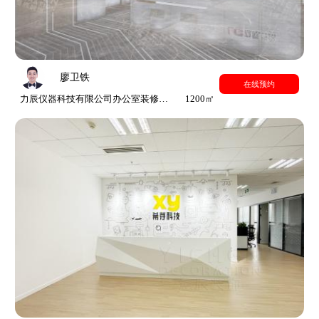
廖卫铁
在线预约
力辰仪器科技有限公司办公室装修设计
1200㎡