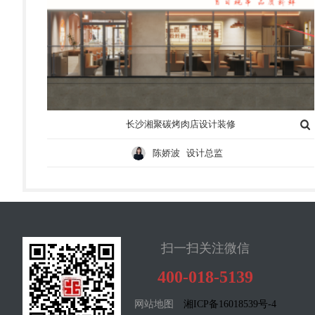
长沙湘聚碳烤肉店设计装修
陈娇波 设计总监
扫一扫关注微信
400-018-5139
网站地图
湘ICP备16018539号-4