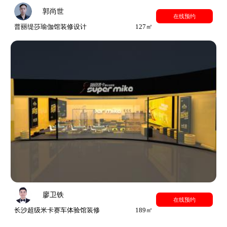
郭尚世
在线预约
普丽缇莎瑜伽馆装修设计
127㎡
廖卫铁
在线预约
长沙超级米卡赛车体验馆装修
189㎡