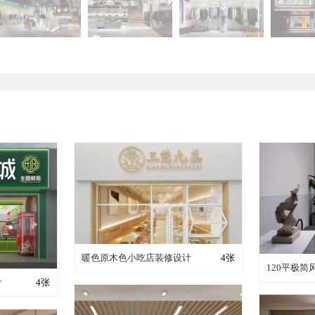
装修成这样要花多少钱？
暖色原木色小吃店装修设计
4张
装修
120平极
少钱？
计
4张