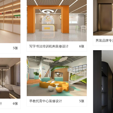
装修
男装品牌专
装修成这样要花多少钱？
写字书法培训机构装修设计
6张
少钱？
5张
装修成这样要花多少钱？
早教托育中心装修设计
5张
少钱？
计
6张