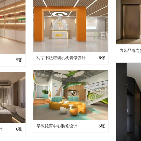
装修
男装品牌专
装修成这样要花多少钱？
写字书法培训机构装修设计
6张
少钱？
5张
装修成这样要花多少钱？
早教托育中心装修设计
5张
少钱？
计
6张