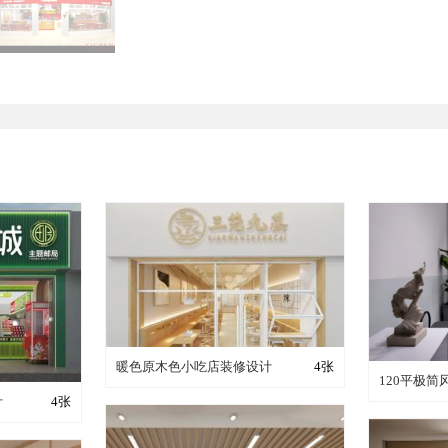
装修成这样要花多少钱？
暖色原木色小吃店装修设计
4张
装修
120平极
少钱？
计
4张