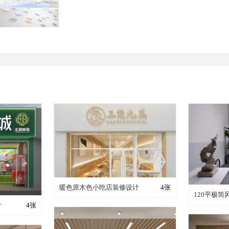
装修成这样要花多少钱？
暖色原木色小吃店装修设计
4张
装修
120平极
少钱？
计
4张