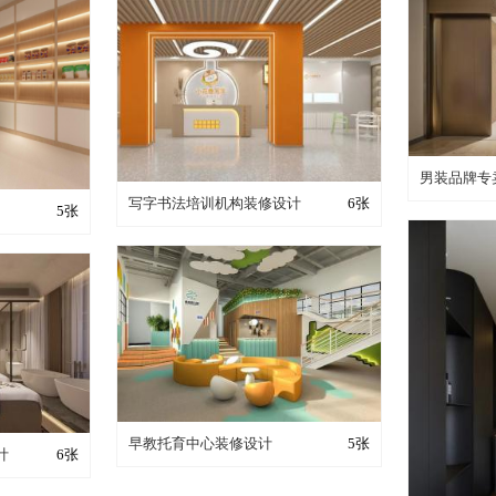
装修
男装品牌专
装修成这样要花多少钱？
写字书法培训机构装修设计
6张
少钱？
5张
装修成这样要花多少钱？
早教托育中心装修设计
5张
少钱？
计
6张