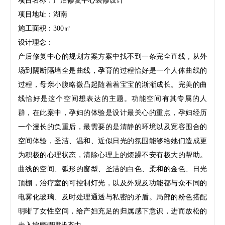
项目名称：产后修复中心装修设计
项目地址：湖南
施工面积：300㎡
设计理念：
产后修复中心的规划方案方案中找不到一条完全直线，从外
场到隔断隔墙全是曲线，孕育的过程恰好是一个人体曲线的
过程，母亲小腹略微凸起随着着宝宝的渐渐成长。完美的曲
线恰好是这个空间想表达的主题。功能空间有其专属的人
群，在此案中，孕妇的体验是设计最关心的重点，孕妇经历
一个漫长的负重后，最需要的是清静的环境以及宽容围合的
空间体验，圣洁、温和、近似日光的氛围能够给她们造成更
为积极的心理状态，清除心理上的烦躁不安有极大的帮助。
曲线的空间、弧形的窗型、圣洁的白色、柔和的金色、日光
顶棚，治疗室的可控制灯光，以及外观及功能都与众不同的
电雾化玻璃、及时处理通透与私密的矛盾。局部的粉色搭配
明晰了女性空间，给产妇充足的归属感下意识，进而放松的