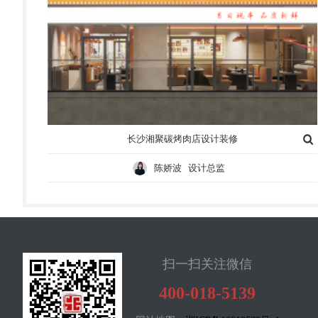
长沙湘聚碳烤肉店设计装修
陈娇波 设计总监
扫一扫关注微信
400-018-5139