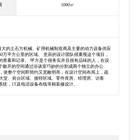
积
1000㎡
全球最大的土石方机械、矿用机械制造商及主要的动力设备供应
0万平方公里的区域。 意辰的设计团队很重视这个项目，
的查看和记录。 甲方是个很务实并且很有品味的人，在设
个敞开的空间通过洽谈室巧妙的分割成两个独立的办公
料，使整个空间即简约又宽敞明亮，在设计空间布局上，疏
口大堂、前台区域、接特区域、零件库房、经理房、访客
系统，1T及电话设备布线等精装修设计。