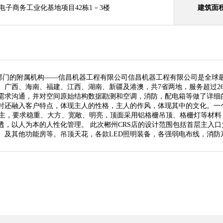
电子商务工业化基地项目42栋1－3楼
建筑面
p）下属工业部门的附属机构——信昌机器工程有限公司信昌机器工程有限公司是
广西、海南、福建、江西、湖南、新疆及港澳，共7省两地，服务超过26
需求沟通，并对空间原始结构数据勘测和空调，消防，配电箱等做了详细
时还融入客户特点，体现主人的性格，主人的作风，体现其中的文化。一
风为主，要求稳重、大方、宽敞、明亮，顶面采用铝格栅吊顶、格栅灯等材
透，以人为本的人性化管理。 此次郴州CRS店的设计范围包括首层主入
、及其他功能房等。吊顶天花，各款LED照明装备，各强弱电布线，消防