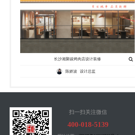
长沙湘聚碳烤肉店设计装修
陈娇波 设计总监
扫一扫关注微信
400-018-5139