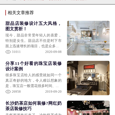
相关文章推荐
甜品店装修设计五大风格，
图文赏析！
现今，甜品非常受年轻人的喜爱，
特别是女生。甜品店不但是时下市
面上迅速增长的项目，也是众多...
31011
2020-09-08
分享11个好看的珠宝店装修
设计案例
很多珠宝店给人的感受就如同一个
真正奇妙的地方，令人难以想象的
是，珠宝店一般需花很多时间、...
26958
2019-09-20
长沙奶茶店如何装修?网红奶
茶店装修技巧